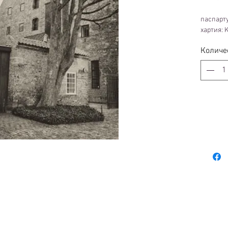
паспарту
хартия: 
Количе