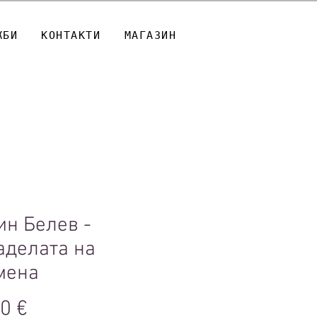
ЖБИ
КОНТАКТИ
МАГАЗИН
ин Белев -
аделата на
мена
Цена
0 €