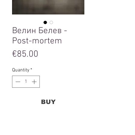
Велин Белев -
Post-mortem
Price
€85.00
Quantity
*
BUY
паспарту размери: 40 х 50 см.
хартия: Katana Tempera А3 180 гр.