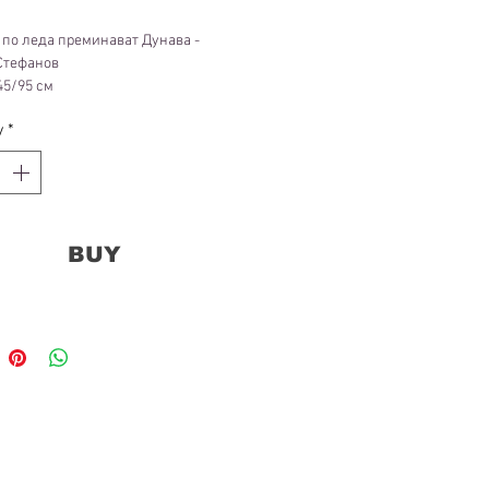
 по леда преминават Дунава -
Стефанов
 45/95 см
y
*
BUY