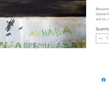
Вълците
Свилен 
м.б. пл.,
2021
Quantit