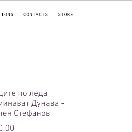
TIONS
CONTACTS
STORE
ците по леда
минават Дунава -
лен Стефанов
Price
0.00