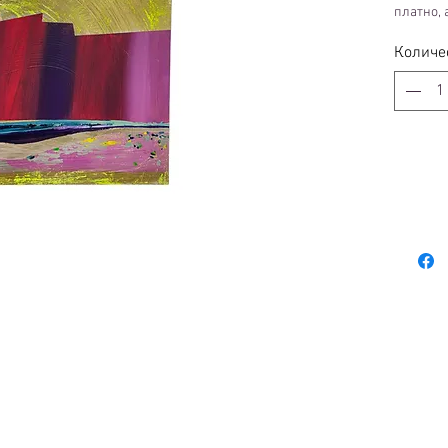
платно, 
50 х 50 х
Количе