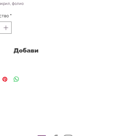
акрил, фолио
 5 см
ство
*
Добави