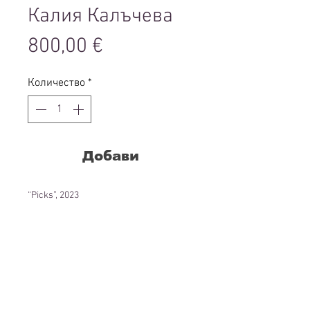
Калия Калъчева
Цена
800,00 €
Количество
*
Добави
“Picks”, 2023
от серията “MIXED
REALITY”
платно, акрил
50 х 50 x 4 сm