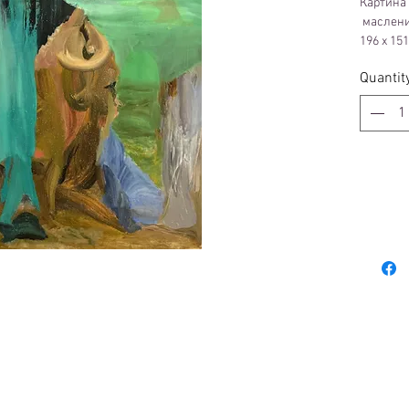
Картина 
маслени
196 х 15
2021
Quantit