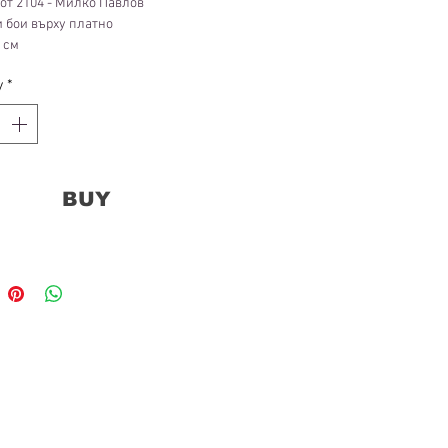
от 2104 - Милко Павлов
 бои върху платно
1 см
y
*
BUY