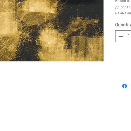
Колко п
да разтв
наимено
тираж: 1
Quantit
техника
200 гр.
Брюксел