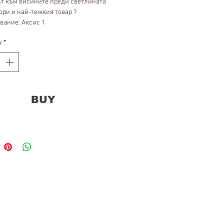
ът към висините преди светлината
ори и най-тежкия товар ?
вание: Аксис 1
/12
y
*
: пигментов принт върху Hahnemühle
 22 05 2025
BUY