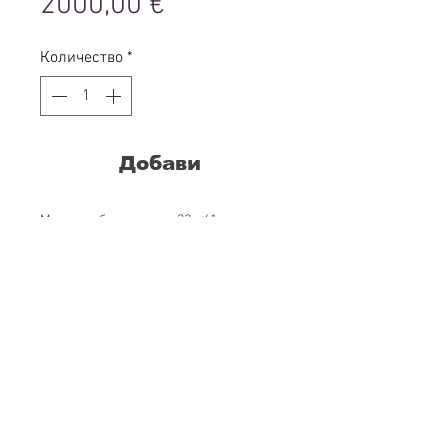
Цена
2000,00 €
Количество
*
Добави
Маслени бои, платно, 33 х 41 см