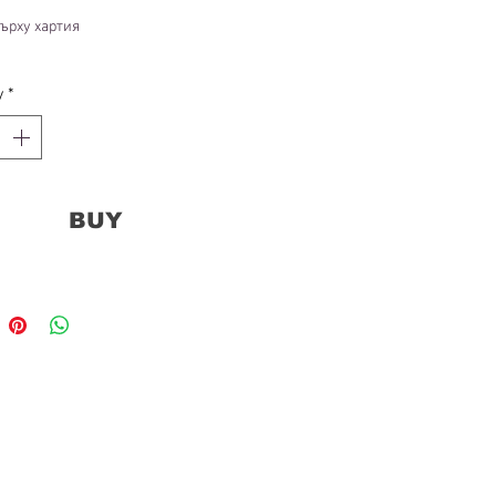
ърху хартия
y
*
BUY