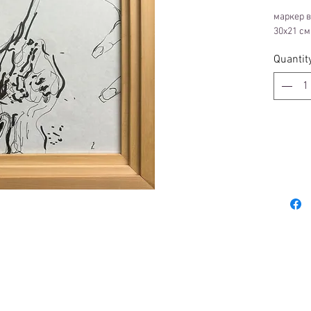
маркер в
30x21 см
Quantit