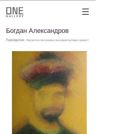
Богдан Александров
Парейдолия.
Портрети в постановка (контраинтуитивен проект)