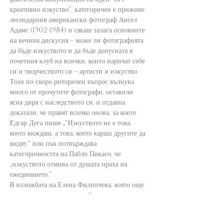
креативно изкуство“, категоричен е приживе 
легендарния американски фотограф Ансел 
Адамс (1902-1984) и сякаш залага основните 
на вечния дискусия – може ли фотографията 
да бъде изкуството и да бъде допусната в 
почетния клуб на всички, които наричат себе 
си и творчеството си – артисти и изкуство. 
Този по-скоро риторичен въпрос вълнува 
много от прочутите фотографи, оставили 
ясна диря с наследството си, и отдавна 
доказали, че правят всичко онова, за което 
Едгар Дега пише „"Изкуството не е това, 
което виждаш, а това, което караш другите да 
видят." или пък потвърждава 
категоричността на Пабло Пикасо, че 
„изкуството отмива от душата праха на 
ежедневието.“ 
В изложбата на Елена Филипчева, която още 
в заглавието си задава свободата на 
интерпретацията като основно правило – 
Fake Photo exhibition, 22 фотографии 