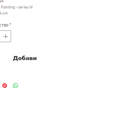
NA
 Painting - series IV
 4 cm
ct, canvas, lens, acrylic, aluminum
ство
*
Добави