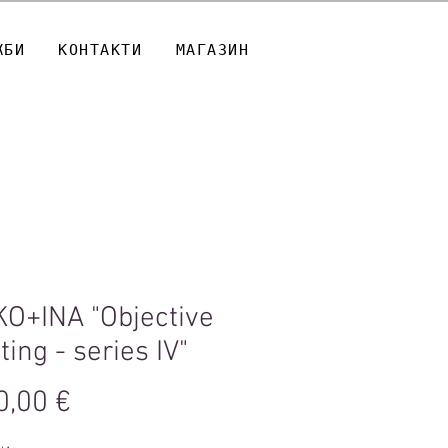
ЖБИ
КОНТАКТИ
МАГАЗИН
O+INA "Objective
ting - series IV"
Цена
0,00 €