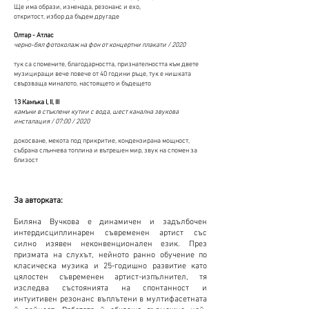
Ще има образи, изненада, резонанс и ехо,
откритост, избор да бъдем другаде
Олтар - Атлас
черно-бял фотоколаж на фон от концертни плакати / 2020
тук са спомените, благодарността, признателността към двете
музициращи вече повече от 40 години ръце, тук е нишката
свързваща миналото, настоящето и бъдещето
13 Камъка I, II, III
камъни в стъклени кутии с вода, шест канална звукова
инсталация / 07:00 / 2020
докосване, мекота под прикритие, кондензирана мощност,
събрана слънчева топлина и вътрешен мир, звук на спомен за
близост
За авторката:
Биляна Вучкова е динамичен и задълбочен
интердисциплинарен съвременен артист със
силно изявен неконвенционален език. През
призмата на слухът, нейното ранно обучение по
класическа музика и 25-годишно развитие като
цялостен съвременен артист-изпълнител, тя
изследва състоянията на спонтанност и
интуитивен резонанс въплътени в мултифасетната