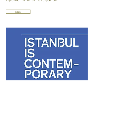
Броше, Свилен Стефанов
ОЩЕ
2015 ИСТАНБУЛ
Контемпорари
Раймундо Фигуероа, Кристо,
Хубен Черкелов, Брайян Дейли