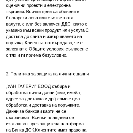
сценични проекти и електронна
търговия. Всички цени са обявени в
български лева или съответната
валута, с или без включен ДДС, както е
указано към всеки продукт или услуга.С
достъпа до сайта и извършването на
поръчка, Клиентът потвърждава, че е
запознат с Общите условия, съгласен е
с тях и ги приема безусловно.
2. Политика за защита на личните данни
„УАН ГАЛЕРИ“ ЕООД събира и
обработва лични данни (име, имейл,
адрес за доставка и др.) само с цел
обработка и доставка на поръчките.
Данни за банкови карти не се
съхраняват. Всички плащания се
извършват през защитена платформа
на Банка ДСК.Клиентите имат право на