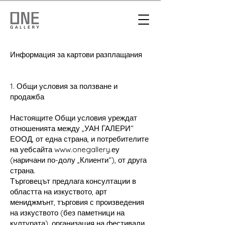
Информация за картови разплащания
1. Общи условия за ползване и
продажба
Настоящите Общи условия уреждат
отношенията между „УАН ГАЛЕРИ“
ЕООД, от една страна, и потребителите
на уебсайта
www.onegallery
.еу
(наричани по-долу „Клиенти“), от друга
страна.
Търговецът предлага консултации в
областта на изкуството, арт
мениджмънт, търговия с произведения
на изкуството (без паметници на
културата), организация на фестивали,