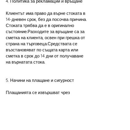
4. Политика за рекламации и връщане
Клиентът има право да върне стоката в
14-дневен срок, без да посочва причина.
Стоката трябва да е в оригинално
състояние.Разходите за връщане са за
сметка на клиента, освен при грешка от
страна на търговеца.Средствата се
възстановяват по същата карта или
сметка в срок до 14 дни от получаване
на върнатата стока.
5. Начини на плащане и сигурност
Плащанията се извършват чрез
Виртуален ПОС на Банка ДСК. Всички
транзакции са защитени чрез
MasterCard Identity Check и VISA
Secure.„УАН ГАЛЕРИ“ ЕООД не
съхранява данни за банкови карти. При
възстановяване на суми, това става по