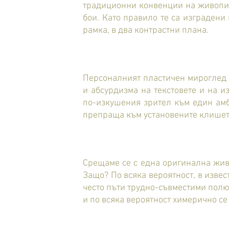
традиционни конвенции на живописн
бои. Като правило те са изграден
рамка, в два контрастни плана.
Персоналният пластичен мироглед н
и абсурдизма на текстовете и на и
по-изкушения зрител към един амб
препраща към установените клишета
Срещаме се с една оригинална живо
Защо? По всяка вероятност, в изве
често пъти трудно-съвместими полюс
и по всяка вероятност химерично се