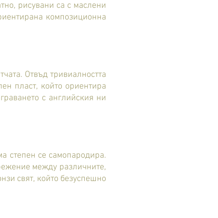
тно, рисувани са с маслени
ориентирана композиционна
тчата. Отвъд тривиалността
лен пласт, който ориентира
граването с английския ни
ма степен се самопародира.
прежение между различните,
онзи свят, който безуспешно