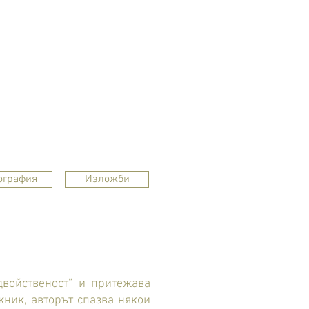
ография
Изложби
двойственост” и притежава
жник, авторът спазва някои