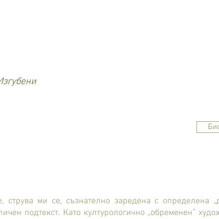
Изгубени
Би
, струва ми се, съзнателно заредена с определена „
личен подтекст. Като културологично „обременен” худо