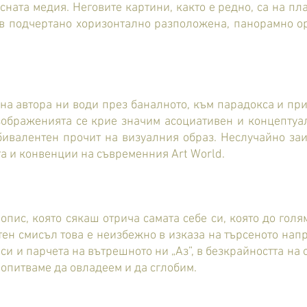
ата медия. Неговите картини, както е редно, са на пла
и в подчертано хоризонтално разположена, панорамно 
а автора ни води през баналното, към парадокса и при
зображенията се крие значим асоциативен и концептуа
ивалентен прочит на визуалния образ. Неслучайно заи
 и конвенции на съвременния Art World.
пис, която сякаш отрича самата себе си, която до голя
стен смисъл това е неизбежно в изказа на търсеното на
и и парчета на вътрешното ни „Аз”, в безкрайността на 
 опитваме да овладеем и да сглобим.