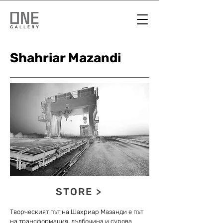
Shahriar Mazandi
STORE >
Творческият път на Шахриар Мазанди е път
на трансформация, дълбочина и сурова