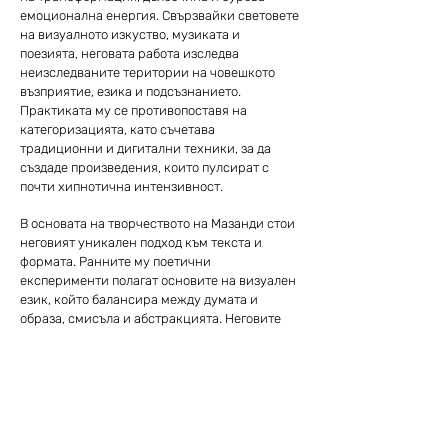
емоционална енергия. Свързвайки световете
на визуалното изкуство, музиката и
поезията, неговата работа изследва
неизследваните територии на човешкото
възприятие, езика и подсъзнанието.
Практиката му се противопоставя на
категоризацията, като съчетава
традиционни и дигитални техники, за да
създаде произведения, които пулсират с
почти хипнотична интензивност.
В основата на творчеството на Мазанди стои
неговият уникален подход към текста и
формата. Ранните му поетични
експерименти полагат основите на визуален
език, който балансира между думата и
образа, смисъла и абстракцията. Неговите
типографски експерименти – често плътни,
многослойни и деконструирани – оспорват
начина, по който възприемаме езика,
подтиквайки ни да виждаме думите не
просто като носители на значение, а като
динамични визуални обекти.