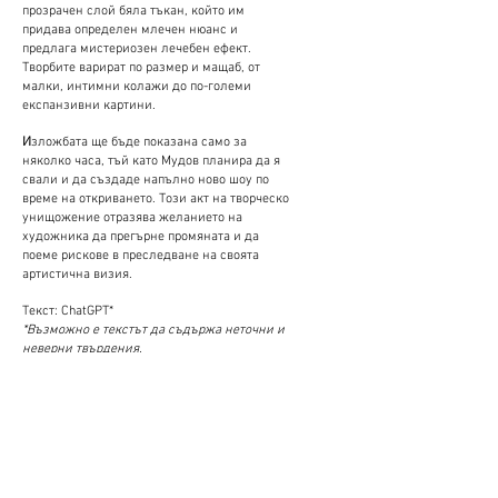
прозрачен слой бяла тъкан, който им
придава определен млечен нюанс и
предлага мистериозен лечебен ефект.
Творбите варират по размер и мащаб, от
малки, интимни колажи до по-големи
експанзивни картини.
И
зложбата ще бъде показана само за
няколко часа, тъй като Мудов планира да я
свали и да създаде напълно ново шоу по
време на откриването. Този акт на творческо
унищожение отразява желанието на
художника да прегърне промяната и да
поеме рискове в преследване на своята
артистична визия.
Текст: ChatGPT*
*Възможно е текстът да съдържа неточни и
неверни твърдения.