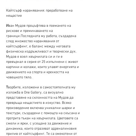
Кайтсърф наранявания: преработване на
нещастие
И
ван Мудов процъфтява в поемането на
рискове и преминаването на
граници.Последната му работа, създадена
след множество наранявания от
кайтсърфинг, е баланс между неговата
физическа издръжливост и творчески дух.
Мудов е взел хвърчилата си и ги е
превърнал в серия от 25 изпълнени с живот
картини и колажи, които улавят енергията и
движението на спорта и крехкостта на
човешкото тяло.
Т
ворбите, изложени в самостоятелната му
изложба в One Gallery, са визуално
представяне на склонността на Мудов да
превръща нещастието в изкуство. Всяко
произведение включва уникални шарки и
текстури, създадени с помощта на скъсана и
протрита тъкан на хвърчилата. Цветовете са
смели и ярки, с усещане за движение и
динамика, които отразяват адреналиновия
прилив от кайтсърфинг. Те са омекотени от