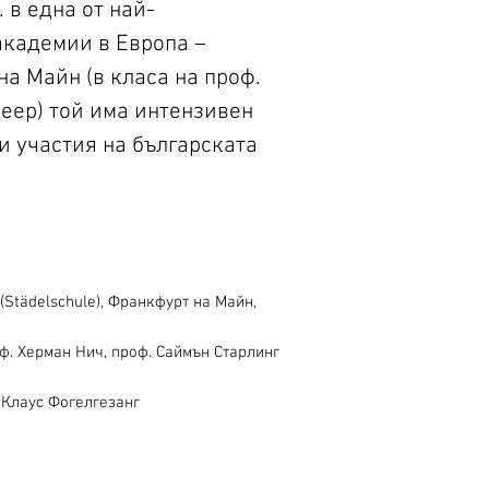
 в една от най-
кадемии в Европа –
на Майн (в класа на проф.
еер) той има интензивен
и участия на българската
(Städelschule), Франкфурт на Майн,
ф. Херман Нич, проф. Саймън Старлинг
 Клаус Фогелгезанг