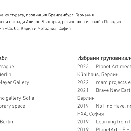
на културата, провинция Бранденбург, Германия
нални награди Алианц България, регионална изложба Пловдив
ия «Св. Св. Кирил и Методий», София
жби
Избрани груповииз
 Prague
2023 Pl
anet Art meet
Berlin
Kühlhaus, Берлин
eyer Gallery,
2022 roam projects e.
2021 Brave New Earth, 
o gallery, Sofia
Берлин
orary space
2019 No I, no Have, no
НХА, София
 Berlin
2019 Learning from th
2019 PlanetArt – Festi