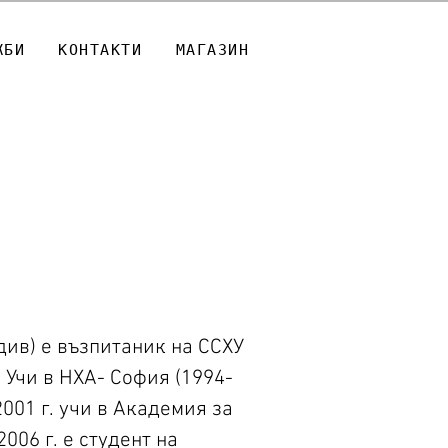
ЖБИ
КОНТАКТИ
МАГАЗИН
вдив) е възпитаник на ССХУ
 Учи в НХА- София (1994-
2001 г. учи в Академия за
006 г. е студент на