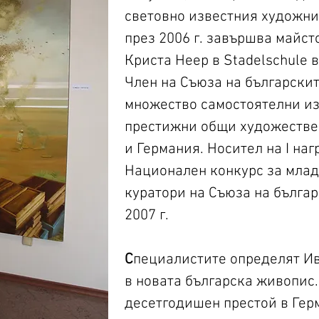
световно известния художни
през 2006 г. завършва майст
Криста Неер в Stadelschule 
Член на Съюза на български
множество самостоятелни из
престижни общи художестве
и Германия. Носител на I на
Национален конкурс за млад
куратори на Съюза на бълга
2007 г.
С
пециалистите определят Ив
в новата българска живопис.
десетгодишен престой в Гер