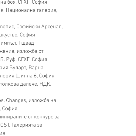
а боя, СГХГ, София
, Национална галерия,
опис, Софийски Арсенал,
зкуство, София
пъл, Гщаад
ение, изложба от
Б. Руф, СГХГ, София
ия Буларт, Варна
лерия Шипла 6, София
толкова далече, НДК,
s, Changes, изложба на
, София
нираните от конкурс за
OST, Галерията за
ия