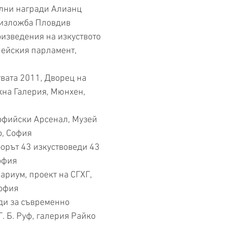
награди Алианц
 изложба Пловдив
зведения на изкуството
пейския парламент,
вата 2011, Дворец на
жна Галерия, Мюнхен,
офийски Арсенал, Музей
о, София
 изкуствоведи 43
офия
проект на СГХГ,
София
ди за съвременно
Г. Б. Руф, галерия Райко