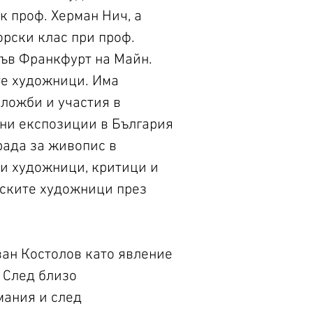
к проф. Херман Нич, а
орски клас при проф.
във Франкфурт на Майн.
те художници. Има
ложби и участия в
ни експозиции в България
града за живопис в
и художници, критици и
рските художници през
ан Костолов като явление
 След близо
мания и след