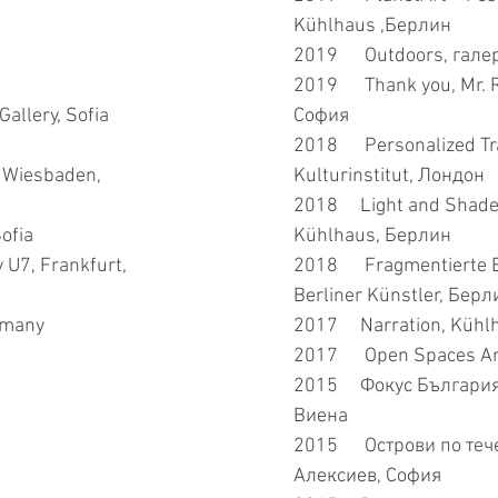
Kühlhaus ,Берлин
2019 Outdoors, галер
2019 Thank you, Mr. R
allery, Sofia
София
2018 Personalized Trad
, Wiesbaden,
Kulturinstitut, Лондон
2018 Light and Shade,
Sofia
Kühlhaus, Берлин
U7, Frankfurt,
2018 Fragmentierte Er
Berliner Künstler, Берл
rmany
2017 Narration, Kühl
2017 Open Spaces Ar
2015 Фокус България,
Виена
2015 Острови по тече
Алексиев, София