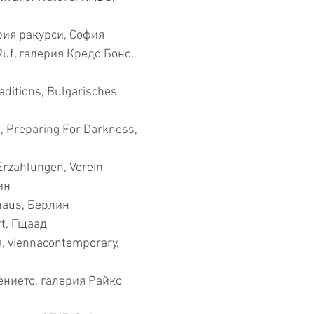
ия ракурси, София
uf, галерия Кредо Боно,
itions, Bulgarisches
 Preparing For Darkness,
zählungen, Verein
ин
haus, Берлин
t, Гщаад
 viennacontemporary,
нието, галерия Райко