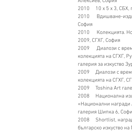
Алексиев, София
2010 10 x 5 x 3, СБХ,
2010 Вдишване-издишв
София
2010 Колекцията. Но
2009, СГХГ, София
2009 Диалози с време
колекцията на СГХГ, Р
галерия за изкуство З
2009 Диалози с време
колекцията на СГХГ, С
2009 Toshina Art гал
2008 Национална изл
«Национални награди 
галерия Шипка 6, Соф
2008 Shortlist, награ
българско изкуство на 