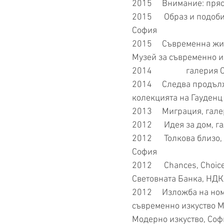
2015 Внимание: прясн
2015 Образ и подобия
София
2015 Съвременна жив
Музей за съвременно и
2014 галерия Сим
2014 Следва продълж
колекцията на Гауденц 
2013 Миграция, галер
2012 Идея за дом, га
2012 Толкова близо, 
София
2012 Chances, Choice
Световната Банка, НДК
2012 Изложба на номи
съвременно изкуство M
Модерно изкуство, Соф