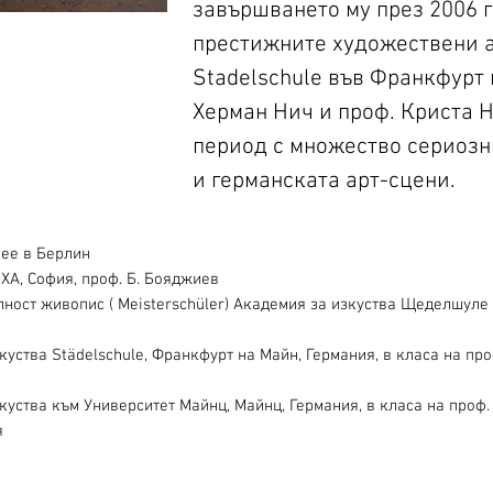
завършването му през 2006 г.
престижните художествени а
Stadelschule във Франкфурт 
Херман Нич и проф. Криста Н
период с множество сериозн
и германската арт-сцени.
вее в Берлин
ХА, София, проф. Б. Бояджиев
лност живопис ( Meisterschüler) Академия за изкуства Щеделшуле 
уства Städelschule, Франкфурт на Майн, Германия, в класа на про
куства към Университет Майнц, Майнц, Германия, в класа на проф.
я