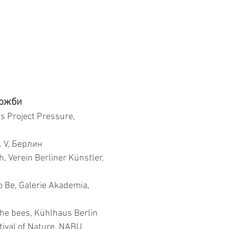
ложби
s Project Pressure,
 V, Берлин
Verein Berliner Künstler,
 Be, Galerie Akademia,
e bees, Kühlhaus Berlin
val of Nature, NABU,