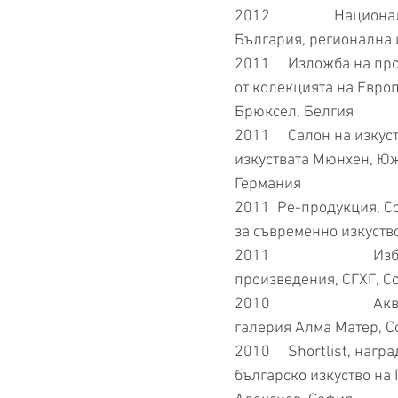
2012 Национални 
България, регионална
2011 Изложба на прои
от колекцията на Евро
Брюксел, Белгия
2011 Салон на изкуст
изкуствата Мюнхен, Ю
Германия
2011 Ре-продукция, С
за съвременно изкуств
2011 Изборът 43
произведения, СГХГ, С
2010 Аквариум, 
галерия Алма Матер, 
2010 Shortlist, награ
българско изкуство на 