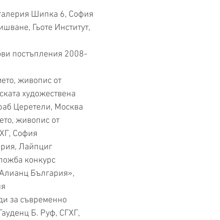
 галерия Шипка 6, София
ане, Гьоте Институт,
ви постъпления 2008-
то, живопис от
уската художествена
ураб Церетели, Москва
то, живопис от
ГХГ, София
ерия, Лайпциг
ожба конкурс
Алианц България»,
ия
ди за съвременно
Гауденц Б. Руф, СГХГ,