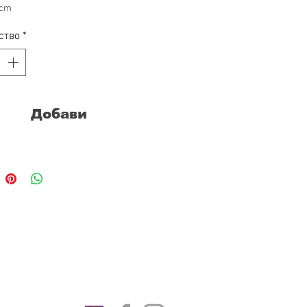
 cm
ство
*
Добави