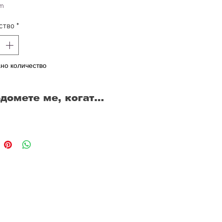
cm
ство
*
но количество
домете ме, когато стане наличен