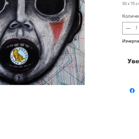
50 x 70 
Количе
Изчерпа
Уве