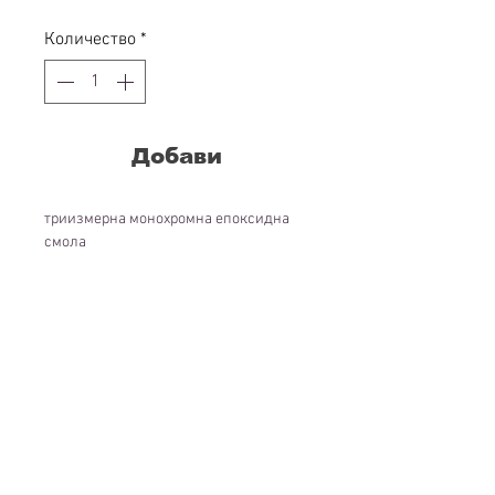
Количество
*
Добави
триизмерна монохромна епоксидна
смола
диам. 100 см