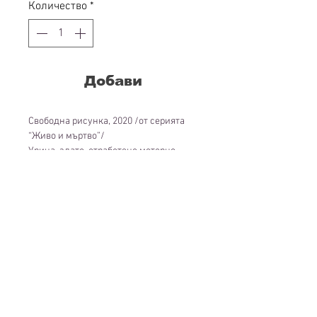
Количество
*
Добави
Свободна рисунка, 2020 /от серията
“Живо и мъртво”/
Урина, злато, отработено моторно
масло/петрол на хартия; 21 х 29,7 см.