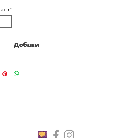
ство
*
Добави