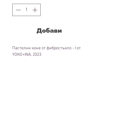
Добави
Пастелни коне от фибростъкло - I от
YOKO+INA, 2023
Обект: играчка от фибростъкло за
масово производство, автомобилна
акрилна боя, гланцово покритие, MDF
пиедестал
155/90/65 см