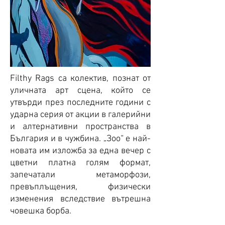
Filthy Rags са колектив, познат от
уличната арт сцена, който се
утвърди през последните години с
ударна серия от акции в галерийни
и алтернативни пространства в
България и в чужбина. „Зоо“ е най-
новата им изложба за една вечер с
цветни платна голям формат,
запечатали метаморфози,
превъплъщения, физически
изменения вследствие вътрешна
човешка борба.