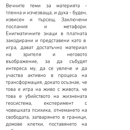
Вечните теми за материята -
тленна и изчезваща, и духа - буден,
извисен и търсещ. Заключени
послания и метафори.
Енигматичните знаци в платната
закодирани и представени като в
игра, дават достатъчно материал
на зрителя и неговото
въображение, за да събудят
интереса му, да се увлече и да
участва активно в процеса на
трансформация, докато осъзнае, че
това е игра на живо с живота, че
това е убийството на жизнената
геосистема, експеримент с
човешката психика, отнемането на
свободата, затварянето в граници,
домове клетки, поставянето на